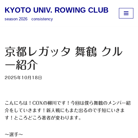
KYOTO UNIV. ROWING CLUB
コ
season 2026 consistency
ン
テ
ン
ツ
京都レガッタ 舞鶴 クル
へ
ス
ー紹介
キ
ッ
2025年10月18日
プ
こんにちは！COXの柳川です！今回は僕ら舞鶴のメンバー紹
介をしていきます！新人戦にもまた出るので手短にいきま
す！ところどころ著者が変わります。
～選手～