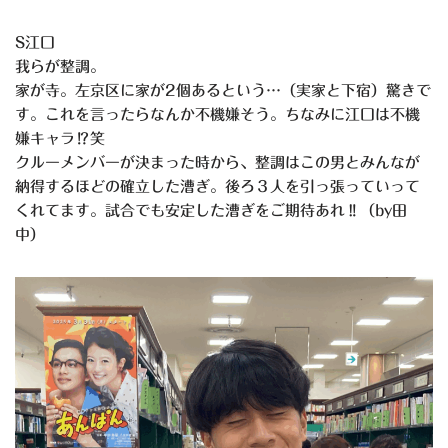
S江口
我らが整調。
家が寺。左京区に家が2個あるという…（実家と下宿）驚きで
す。これを言ったらなんか不機嫌そう。ちなみに江口は不機
嫌キャラ⁉︎笑
クルーメンバーが決まった時から、整調はこの男とみんなが
納得するほどの確立した漕ぎ。後ろ３人を引っ張っていって
くれてます。試合でも安定した漕ぎをご期待あれ‼︎（by田
中）