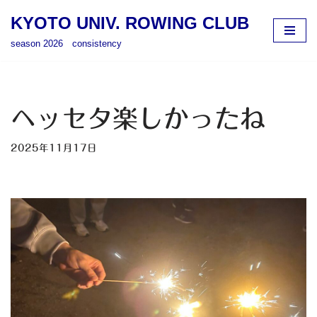
KYOTO UNIV. ROWING CLUB
コ
season 2026 consistency
ン
テ
ン
ツ
ヘッセタ楽しかったね
へ
ス
2025年11月17日
キ
ッ
プ