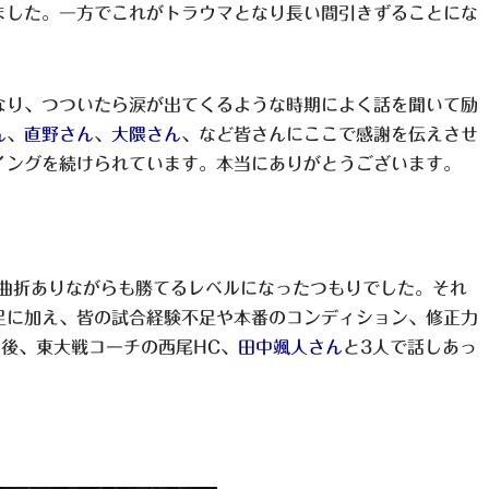
ました。一方でこれがトラウマとなり長い間引きずることにな
なり、つついたら涙が出てくるような時期によく話を聞いて励
ん
、
直野さん
、
大隈さん
、など皆さんにここで感謝を伝えさせ
イングを続けられています。本当にありがとうございます。
余曲折ありながらも勝てるレベルになったつもりでした。それ
足に加え、皆の試合経験不足や本番のコンディション、修正力
後、東大戦コーチの西尾HC、
田中颯人さん
と3人で話しあっ