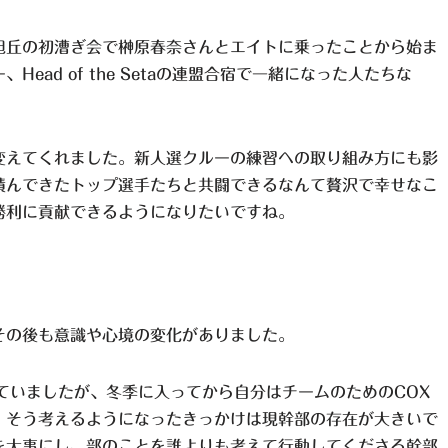
旭丘の初漕ぎ会で榊原春奈さんとエイトに乗ったことから始ま
ad of the Setaの連盟合宿で一緒になった人たちな
変えてくれました。新人選クルーの練習への取り組み方にも影
積んできたトップ選手たちと共闘できるなんて贅沢で幸せなこ
勝利に貢献できるようになりたいですね。
その後も意識や心境の変化がありました。
ていましたが、冬季に入ってから自分はチームのためのCOX
。そう考えるようになったきっかけは現幹部の存在が大きいで
を大事にし、部のことを誰よりも考えて行動してくださる幹部