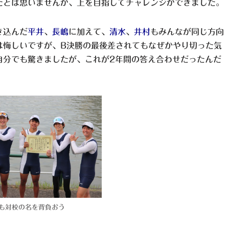
たとは思いませんが、上を目指してチャレンジができました。
き込んだ
平井
、
長嶋
に加えて、
清水
、
井村
もみんなが同じ方向
は悔しいですが、B決勝の最後差されてもなぜかやり切った気
自分でも驚きましたが、これが2年間の答え合わせだったんだ
も対校の名を背負おう