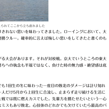
えられてここから立ち直れました
りきれない思いを味わってきました。ローイングにおいて、大
優勝クルー。確率的に言えば悔しい思いをしてきたと書くのも
がる大会があります。それが対校戦。京大でいうところの東大
勝ちへの執念も半端ではなく、負けた時の無力感・絶望感は底
でも1回生の冬に味わった一度目の敗北のダメージは計り知れ
一人だけ5月から上回生に合流し、止まらず走り続ける生活に
大戦では既に燃えカスでした。先輩方を勝たせたいという一心
なミスもあり敗北。心技体のどれかでも欠けていたら最高のパ