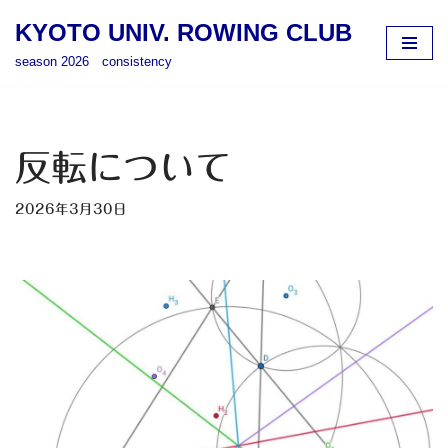
KYOTO UNIV. ROWING CLUB
コ
season 2026 consistency
ン
テ
ン
ツ
反転について
へ
ス
2026年3月30日
キ
ッ
プ