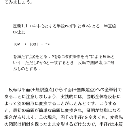
てみましょう。
定義1.1
 Oを中心とする半径rの円Γと点Pをとる．半直線
OP上に
|OP| • |OQ| = r²
反転
を満たす点Qをとる．PをQに移す操作を円Γによる
と
いう．ただしPがOと一致するとき，反転で無限遠点に飛
ぶものとする．
反転は平面(+無限遠点)から平面(+無限遠点)への全単射で
あることに注意しましょう．実践的には，図形全体を反転に
よって別の図形に変換することがほとんどです．こうする
と，最初の命題が簡単な命題に変換され，証明が簡単になる
場合があります．この場合，円Γの半径rを変えても，変換先
の図形は相似を保ったまま変形するだけなので，半径rは本質