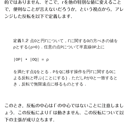
的ではありません．そこで，rを他の特別な値に変えること
で，便利なことが言えないだろうか，という視点から，アレ
ンジした反転を以下で定義します．
定義1.2 
点Oと円Γについて，Γに関するOの方べきの値を
ρとする(ρ>0)．任意の点Pについて半直線OP上に
|OP| • |OQ| = ρ
を満たす点Qをとる．PをQに移す操作を円Γに関するOに
よる反転と呼ぶ(ことにする)．ただしPがOと一致すると
き，反転で無限遠点に移るものとする．
このとき，反転の中心はΓの中心ではないことに注意しまし
ょう．この反転によりΓは動きません．この反転について以
下の主張が成り立ちます．