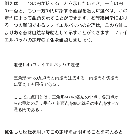
例えば，二つの円が接することを示したいとき，一方の円上
の一点と，もう一方の円に接する直線を適切に選べば，この
定理によって命題を示すことができます．初等幾何学におけ
る一つの難問であるフォイエルバッハの定理は，この方針に
よりある意味自然な帰結として示すことができます．フォイ
エルバッハの定理の主張を確認しましょう．
定理1.4 (フォイエルバッハの定理)
三角形ABCの九点円と内接円は接する．内接円を傍接円
に変えても同様である．
ここで九点円とは，三角形ABCの各辺の中点，各頂点か
らの垂線の足，垂心と各頂点を結ぶ線分の中点をすべて
通る円である．
拡張した反転を用いてこの定理を証明することを考えると