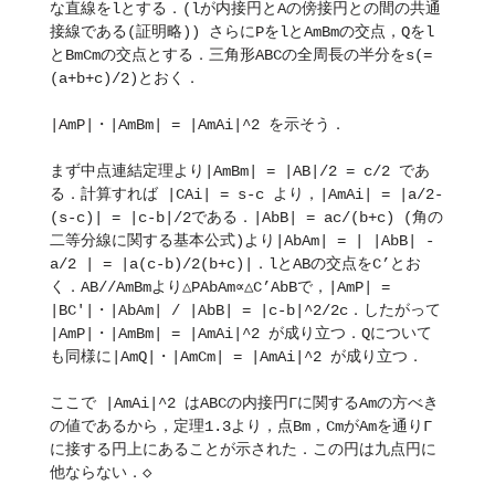
な直線をlとする．(lが内接円とAの傍接円との間の共通
接線である(証明略)) さらにPをlとAmBmの交点，Qをl
とBmCmの交点とする．三角形ABCの全周長の半分をs(=
(a+b+c)/2)とおく．
|AmP|・|AmBm| = |AmAi|^2 を示そう．
まず中点連結定理より|AmBm| = |AB|/2 = c/2 であ
る．計算すれば |CAi| = s-c より，|AmAi| = |a/2-
(s-c)| = |c-b|/2である．|AbB| = ac/(b+c) (角の
二等分線に関する基本公式)より|AbAm| = | |AbB| - 
a/2 | = |a(c-b)/2(b+c)|．lとABの交点をC’とお
く．AB//AmBmより△PAbAm∝△C’AbBで，|AmP| = 
|BC'|・|AbAm| / |AbB| = |c-b|^2/2c．したがって 
|AmP|・|AmBm| = |AmAi|^2 が成り立つ．Qについて
も同様に|AmQ|・|AmCm| = |AmAi|^2 が成り立つ．
ここで |AmAi|^2 はABCの内接円Γに関するAmの方べき
の値であるから，定理1.3より，点Bm，CmがAmを通りΓ
に接する円上にあることが示された．この円は九点円に
他ならない．◇