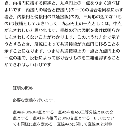
き，内接円に接する直線と，九点円上の一点をうまく選べば
よいです．内接円の場合と傍接円(の一つ)の場合を同様に示す
場合，内接円と傍接円の共通接線(の内，三角形の辺でないも
の)は候補としてふさわしく，九点円上の一点としては，中点
がふさわしいと思われます．垂線の足は図形を書けば明らか
にふさわしくないことがわかります．このような方針で示そ
うとするとき，反転によって共通接線が九点円に移ることを
示すことになります．つまり共通接線上の一点と九点円上の
一点の組で，反転によって移り合うものを二組確認すること
ができればよいわけです．
証明の概略
必要な定義を行います．
点AmをBCの中点とする．点Abを角Aの二等分線とBCの交
点とする．点Aiを内接円とBCの交点とする．B，Cについ
ても同様に点を定める．直線AAbに関して直線BCと対称