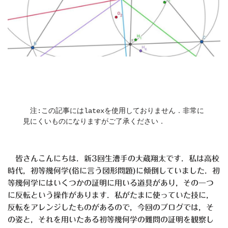
　注:この記事にはlatexを使用しておりません．非常に
見にくいものになりますがご了承ください．
皆さんこんにちは．新3回生漕手の大蔵翔太です．私は高校
時代，初等幾何学(俗に言う図形問題)に傾倒していました．初
等幾何学にはいくつかの証明に用いる道具があり，その一つ
に反転という操作があります．私がたまに使っていた技に，
反転をアレンジしたものがあるので，今回のブログでは，そ
の姿と，それを用いたある初等幾何学の難問の証明を観察し