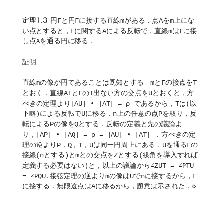
定理1.3 
円Γと円Γに接する直線mがある．点Aをm上にな
い点とすると，Γに関するAによる反転で，直線mはΓに接
し点Aを通る円に移る．
証明
直線mの像が円であることは既知とする．mとΓの接点をT
とおく．直線ATとΓのT出ない方の交点をUとおくと，方
べきの定理より|AU| • |AT| = ρ であるから，Tは(以
下略)による反転でUに移る．n上の任意の点Pを取り，反
転によるPの像をQとする．反転の定義と先の議論よ
り，|AP| • |AQ| = ρ = |AU| • |AT| ．方べきの定
理の逆よりP，Q，T，Uは同一円周上にある．Uを通るΓの
接線(nとする)とmとの交点をZとする(線角を導入すれば
定義する必要はない)と，以上の議論から∠ZUT = ∠PTU 
= ∠PQU.接弦定理の逆よりmの像はUでnに接するから，Γ
に接する．無限遠点はAに移るから，題意は示された．◇