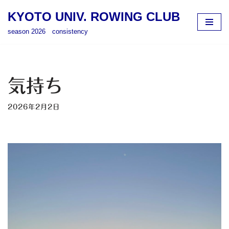
KYOTO UNIV. ROWING CLUB
コ
season 2026 consistency
ン
テ
ン
ツ
気持ち
へ
ス
2026年2月2日
キ
ッ
プ