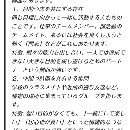
側面があります。
１．目的や志を共にする存在
同じ目標に向かって一緒に活動する人たちの
ことです。仕事のチームメンバー、部活動の
チームメイト、あるいは社会を良くしようと
動く「同志」などがこれにあたります。
特徴: 個々の能力を出し合い、一人では達成で
きない大きな目的を成し遂げるためのパート
ナーという側面が強いです。
２．空間や時間を共有する集団
学校のクラスメイトや近所の遊び友達など、
特定の場所に集まっているグループを指しま
す。
特徴: 強い目的がなくても、「一緒にいて楽し
い」「居心地が良い」といった情緒的なつな