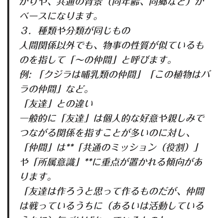
がりや、共通の背景（同年齢、同郷など）が
ベースになります。
３．種類や分類が同じもの
人間関係以外でも、物事の性質が似ているも
のを指して「〜の仲間」と呼びます。
例: 「クジラは哺乳類の仲間」「この植物はバ
ラの仲間」など。
「友達」との違い
一般的に「友達」は個人的な好意や親しみで
つながる関係を指すことが多いのに対し、
「仲間」は**「共通のミッション（役割）」
や「所属意識」**に重点が置かれる傾向があ
ります。
「友達は作ろうと思って作るものだが、仲間
は戦っているうちに（あるいは活動している