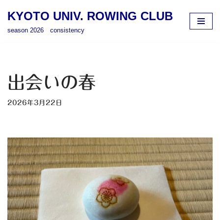
KYOTO UNIV. ROWING CLUB
コ
season 2026 consistency
ン
テ
ン
ツ
出会いの春
へ
ス
2026年3月22日
キ
ッ
プ