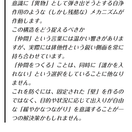
意識に「異物」として弾き出そうとする自浄
作用のような（しかし残酷な）メカニズムが
作動します。
この構造をどう捉えるべきか
「仲間」という言葉には温かい響きがありま
すが、実際には排他性という鋭い側面を常に
持ち合わせています。
「仲間をつくる」ことは、同時に「誰かを入
れない」という選択をしていることに他なり
ません。
これを防ぐには、固定された「壁」を作るの
ではなく、目的や状況に応じて出入りが自由
な「緩やかなつながり」を意識することが一
つの解決策かもしれません。