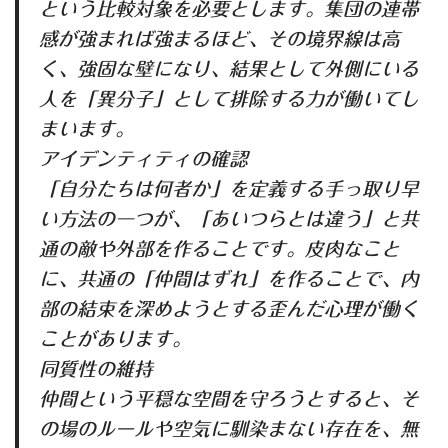
という比較対象を必要とします。集団の連帯
感が強まれば強まるほど、その境界線は高
く、強固な壁になり、結果として外側にいる
人を「異分子」として排除する力が働いてし
まいます。
アイデンティティの確認
「自分たちは何者か」を定義する手っ取り早
い方法の一つが、「あいつらとは違う」と共
通の敵や外部を作ることです。皮肉なこと
に、共通の「仲間はずれ」を作ることで、内
部の結束を深めようとする歪んだ心理が働く
ことがあります。
同質性の維持
仲間という平穏な空間を守ろうとすると、そ
の場のルールや空気に馴染まない存在を、無