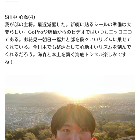
ーーー
S山中 心喬(4)
我が部の主将。最近覚醒した。新艇に貼るシールの準備は大
変らしい。GoProや唐橋からのビデオではいつもニッコニコ
である。お花見→朝日→福井と部を段々いいリズムに乗せて
くれている。全日本でも整調として心地よいリズムを刻んで
くれるだろう。海森と本土を繋ぐ海底トンネル楽しみです
ね！