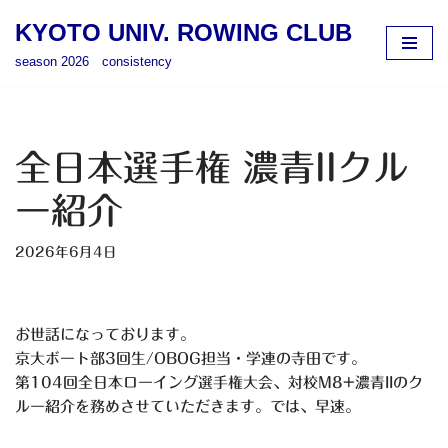
KYOTO UNIV. ROWING CLUB
コ
season 2026 consistency
ン
テ
ン
ツ
全日本選手権 濃青IIクル
へ
ス
ー紹介
キ
ッ
2026年6月4日
プ
お世話になっております。
京大ボート部3回生/OBOG担当・学連の寺田です。
第104回全日本ローイング選手権大会、対校M8+濃青IIのク
ルー紹介を務めさせていただきます。では、早速。