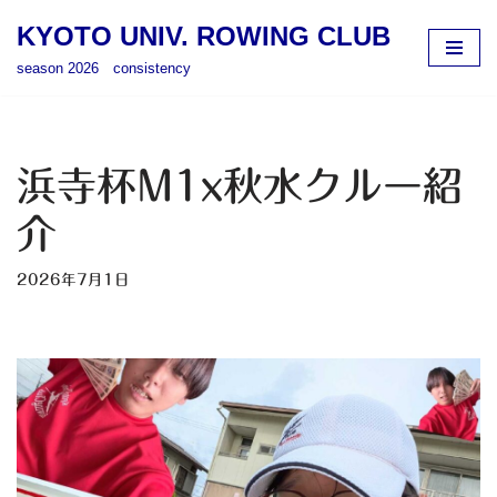
KYOTO UNIV. ROWING CLUB
コ
season 2026 consistency
ン
テ
ン
ツ
浜寺杯M1x秋水クルー紹
へ
ス
介
キ
ッ
2026年7月1日
プ