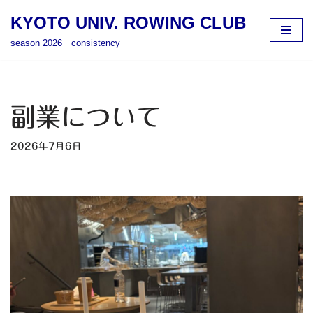
KYOTO UNIV. ROWING CLUB
コ
season 2026 consistency
ン
テ
ン
ツ
副業について
へ
ス
2026年7月6日
キ
ッ
プ