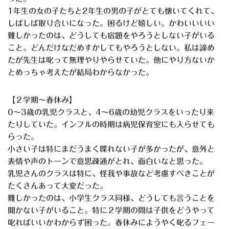
1年生の女の子たちと2年生の男の子がとても懐いてくれて、
しばしば取り合いになった。困るけど嬉しい。かわいいいい
難しかったのは、どうしても宿題をやろうとしない子がいる
こと。どんだけなだめすかしてもやろうとしない。私は諦め
たが先生は叱って無理やりやらせていた。他にやり方ないか
とめっちゃ考えたが結局わからなかった。
【２学期〜春休み】
0〜3歳の乳児クラスと、4〜6歳の幼児クラスをいったり来
たりしていた。インフルの時期は病児保育室にも入らせても
らった。
小さい子は特にまだうまく喋れない子が多かったが、意外と
表情や声のトーンで意思疎通がとれ、面白いなと思った。
乳児さんのクラスは特に、怪我や事故など考慮すべきことが
たくさんあって大変だった。
難しかったのは、小学生クラス同様、どうしても言うことを
聞かない子がいること。特に２学期の間は子供をどうやって
叱ればいいかわからず困った。春休みにようやく叱るフェー