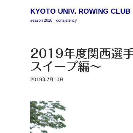
KYOTO UNIV. ROWING CLUB
コ
season 2026 consistency
ン
テ
ン
ツ
2019年度関西選
へ
スイープ編～
ス
キ
2019年7月10日
ッ
プ