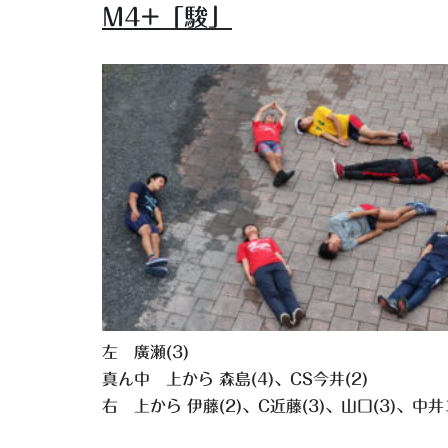
M4+
「駿」
左 廣瀬(3)
真ん中 上から 森島(4)、CS今井(2)
右 上から 伊藤(2)、C近藤(3)、山口(3)、中