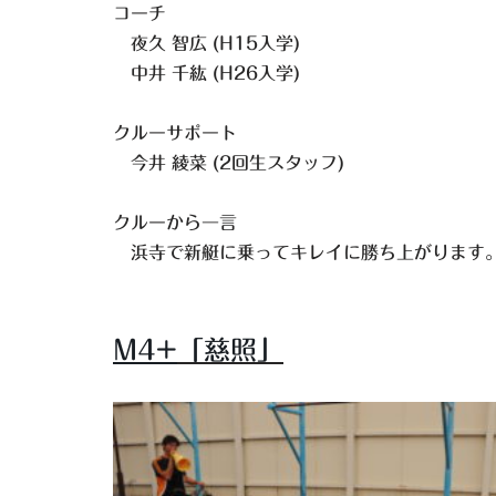
コーチ
夜久 智広 (H15入学)
中井 千紘 (H26入学)
クルーサポート
今井 綾菜 (2回生スタッフ)
クルーから一言
浜寺で新艇に乗ってキレイに勝ち上がります
M4+
「慈照」