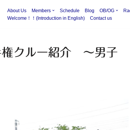
About Us
Members
Schedule
Blog
OB/OG
Ra
Welcome！！(Introduction in English)
Contact us
手権クルー紹介 ～男子