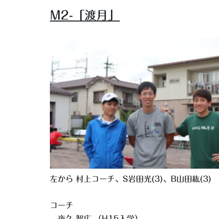
M2-
「渡月」
左から 村上コーチ、S岩田光(3)、B山田紘(3)
コーチ
夜久 智広 （H15入学）