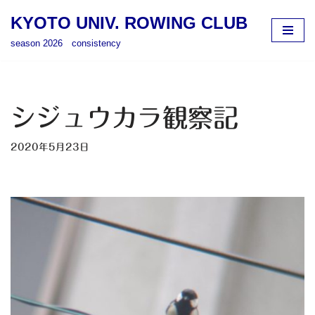
KYOTO UNIV. ROWING CLUB
コ
season 2026 consistency
ン
テ
ン
ツ
シジュウカラ観察記
へ
ス
2020年5月23日
キ
ッ
プ