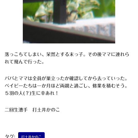
落っこちてしまい、呆然とする末っ子。その後ママに連れら
れて飛んで行った。
パパとママは全員が巣立ったか確認してから去っていった。
ベイビーたちは一か月ほど両親と過ごし、修業を積むそう。
５羽の人(？)生に幸あれ！
二回生漕手 打土井かのこ
タグ:
打土井かのこ