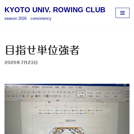
KYOTO UNIV. ROWING CLUB
コ
season 2026 consistency
ン
テ
ン
ツ
目指せ単位強者
へ
ス
2020年7月23日
キ
ッ
プ