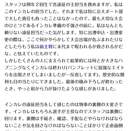
スタッフは例年２回生で各遠征の主担当を務めますが、私は
このインカレの担当でした。それまで私は特に京大ボート部
で大した責任も負ったことはなかったので、最も大切な大会
のひとつであるインカレ準備の手強さの前に、私はなんとも
頼りない遠征担当だった気がします。特に出漕申込・出漕変
更の際は、ここで何かやらかして大会出場が危ぶまれたりな
どしたらもう私は
前主将
に末代まで呪われるか殺されるかだ
な、と怯えていたものです。
しかしたくさんの人に支えられて結果的には何とか大きなハ
プニングなくインカレは終わり(パンフレットに屈強なエイト
らを出現させてしまいましたが…反省してます)、歴史的な勝
利も目の当たりにできました。最後の積み下ろしが終わった
とき、やっと肩から力が抜けたような感じがありました。
インカレの遠征担当をして感じたのは物事の裏側の大変さで
す。インカレはもちろん選手が主役なのでスタッフは裏側に
回ります。裏側は手続き、確認、手配などやらなければなら
ないことや気を回さなければならないことばかりで正直面倒