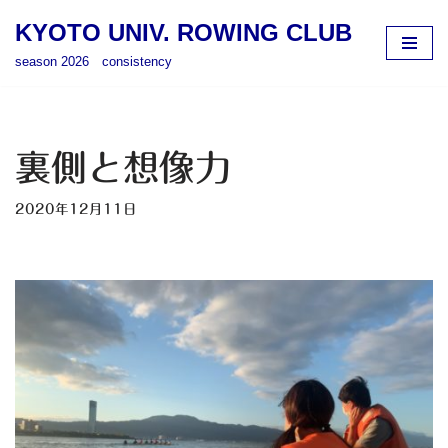
KYOTO UNIV. ROWING CLUB
コ
season 2026 consistency
ン
テ
ン
ツ
裏側と想像力
へ
ス
2020年12月11日
キ
ッ
プ