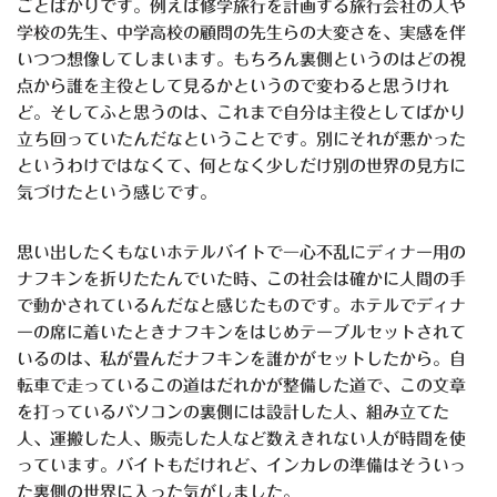
ごとばかりです。例えば修学旅行を計画する旅行会社の人や
学校の先生、中学高校の顧問の先生らの大変さを、実感を伴
いつつ想像してしまいます。もちろん裏側というのはどの視
点から誰を主役として見るかというので変わると思うけれ
ど。そしてふと思うのは、これまで自分は主役としてばかり
立ち回っていたんだなということです。別にそれが悪かった
というわけではなくて、何となく少しだけ別の世界の見方に
気づけたという感じです。
思い出したくもないホテルバイトで一心不乱にディナー用の
ナフキンを折りたたんでいた時、この社会は確かに人間の手
で動かされているんだなと感じたものです。ホテルでディナ
ーの席に着いたときナフキンをはじめテーブルセットされて
いるのは、私が畳んだナフキンを誰かがセットしたから。自
転車で走っているこの道はだれかが整備した道で、この文章
を打っているパソコンの裏側には設計した人、組み立てた
人、運搬した人、販売した人など数えきれない人が時間を使
っています。バイトもだけれど、インカレの準備はそういっ
た裏側の世界に入った気がしました。