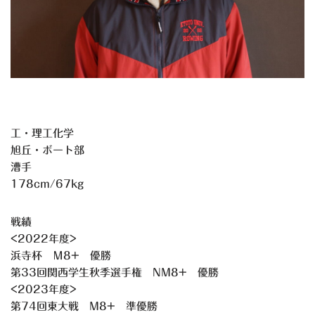
工・理工化学
旭丘・ボート部
漕手
178cm/67kg
戦績
<2022年度>
浜寺杯 Ｍ8+ 優勝
第33回関西学生秋季選手権 NM8+ 優勝
<2023年度>
第74回東大戦 M8+ 準優勝