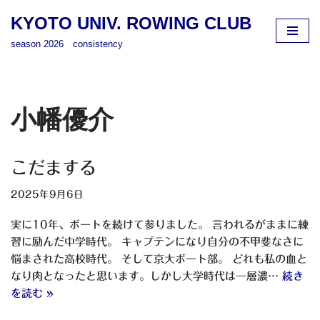
KYOTO UNIV. ROWING CLUB
コ
season 2026 consistency
ン
テ
ン
ツ
小幡優介
へ
ス
キ
こだまする
ッ
プ
2025年9月6日
実に10年、ボートを続けて参りました。 言われるがままに練
習に励んだ中学時代。 キャプテンになり自分の不甲斐なさに
悩まされた高校時代。 そして京大ボート部。 どれも私の血と
なり肉となったと思います。しかし大学時代は一層濃…
続き
を読む »