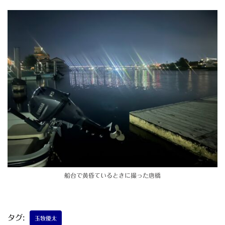
船台で黄昏ているときに撮った唐橋
タグ:
玉牧優太