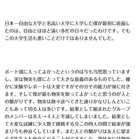
日本一自由な大学と名高い大学に入学した僕が最初に直面し
たのは、自由とはほど遠い多忙の日々だったわけです。でも
この大学生活も悪いことだけではありませんでした。
ボート部に入ってよかったというのは今も当然思っています
し、実は物実も僕にとって大きな意義のあるものでした。確
かに実験やレポートは大変ですがその分その能力が身に付き
ます。そして僕が最も物実を取ってよかったと思うのが人と
の繋がりです。物実は散々述べてきた通りかなりしんどいこ
ともあって切る人は多いです。結果として組まれたグループ
のメンバーは８人→４人と半減してしまいました。結果とし
て大変な試練に少人数で挑戦する分この四人の間で結束が強
まり今も仲良くしています。また人との繋がりは友人に留ま
らず先生とも仲良くなることができました。夏休みには物実