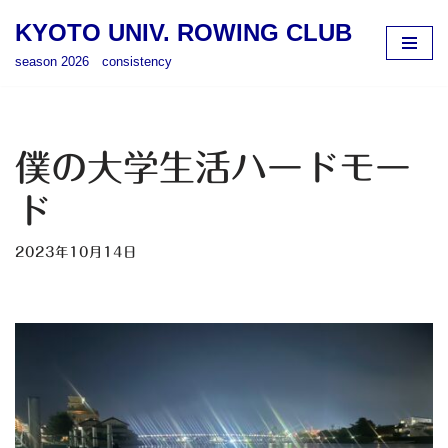
KYOTO UNIV. ROWING CLUB
コ
season 2026 consistency
ン
テ
ン
ツ
僕の大学生活ハードモー
へ
ス
ド
キ
ッ
2023年10月14日
プ