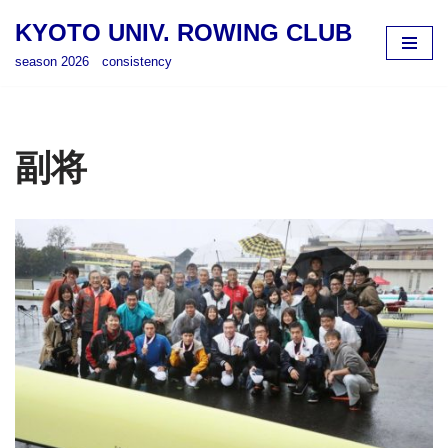
KYOTO UNIV. ROWING CLUB
コ
season 2026 consistency
ン
テ
ン
ツ
副将
へ
ス
キ
ッ
プ