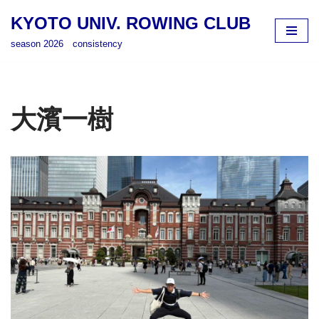
KYOTO UNIV. ROWING CLUB
コ
season 2026 consistency
ン
テ
ン
ツ
大濱一樹
へ
ス
キ
ッ
プ