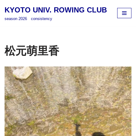
KYOTO UNIV. ROWING CLUB
コ
season 2026 consistency
ン
テ
ン
ツ
松元萌里香
へ
ス
キ
ッ
プ