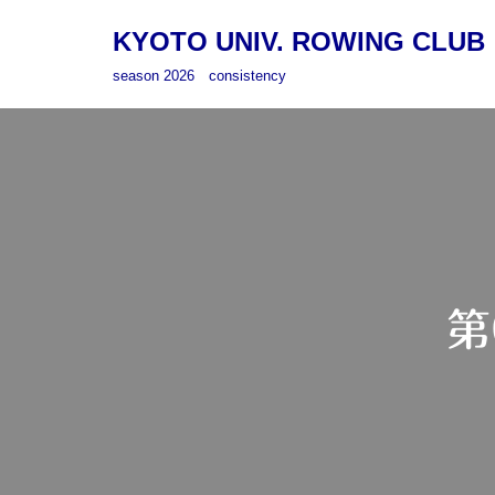
KYOTO UNIV. ROWING CLUB
コ
season 2026 consistency
ン
テ
ン
ツ
へ
ス
キ
ッ
第
プ