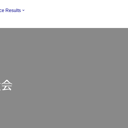
ce Results
大会