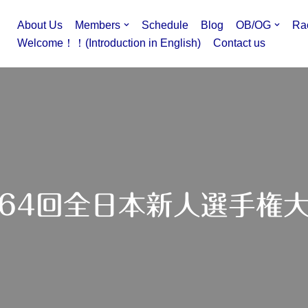
About Us
Members
Schedule
Blog
OB/OG
Ra
Welcome！！(Introduction in English)
Contact us
64回全日本新人選手権