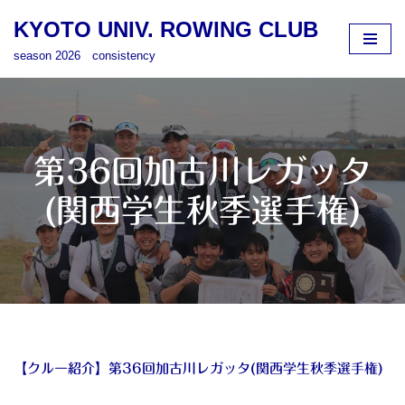
KYOTO UNIV. ROWING CLUB
コ
season 2026 consistency
ン
テ
ン
ツ
へ
第36回加古川レガッタ
ス
キ
(関西学生秋季選手権)
ッ
プ
【クルー紹介】第36回加古川レガッタ(関西学生秋季選手権)