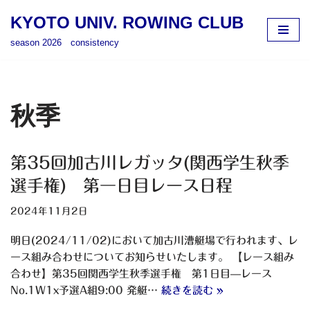
KYOTO UNIV. ROWING CLUB
コ
season 2026 consistency
ン
テ
ン
ツ
秋季
へ
ス
キ
第35回加古川レガッタ(関西学生秋季
ッ
選手権) 第一日目レース日程
プ
2024年11月2日
明日(2024/11/02)において加古川漕艇場で行われます、レ
ース組み合わせについてお知らせいたします。 【レース組み
合わせ】第35回関西学生秋季選手権 第1日目—レース
No.1W1x予選A組9:00 発艇…
続きを読む »