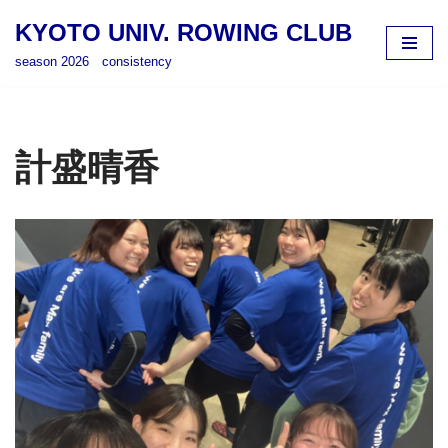
KYOTO UNIV. ROWING CLUB
コ
season 2026 consistency
ン
テ
ン
ツ
計盛晴香
へ
ス
キ
ッ
プ