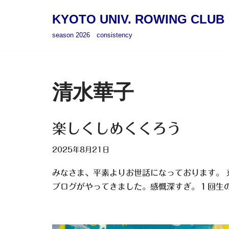
KYOTO UNIV. ROWING CLUB
コ
season 2026 consistency
ン
テ
ン
ツ
清水華子
へ
ス
キ
楽しくしめくくろう
ッ
2025年8月21日
プ
みなさま、平素よりお世話になっております。 
ブログがやってきました。感慨深すぎ。１回生