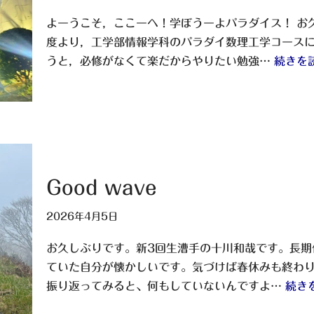
よーうこそ，ここーへ！学ぼうーよパラダイス！ お
度より，工学部情報学科のパラダイ数理工学コース
うと，必修がなくて楽だからやりたい勉強…
続きを読
Good wave
2026年4月5日
お久しぶりです。新3回生漕手の十川和哉です。長期
ていた自分が懐かしいです。気づけば春休みも終わ
振り返ってみると、何もしていないんですよ…
続き