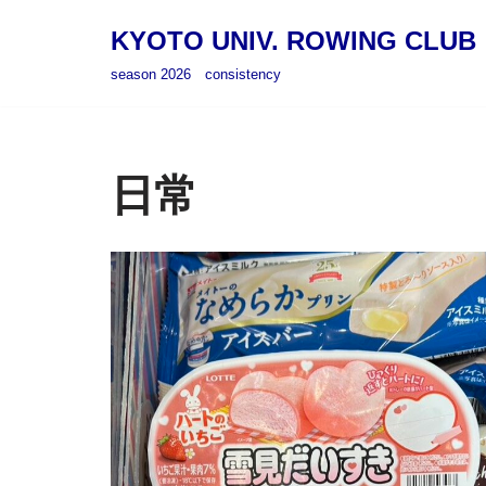
KYOTO UNIV. ROWING CLUB
コ
season 2026 consistency
ン
テ
ン
ツ
日常
へ
ス
キ
ッ
プ